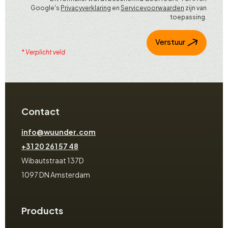
Google's
Privacyverklaring
en
Servicevoorwaarden
zijn van
toepassing.
Verstuur
* Verplicht veld
Contact
info@wuunder.com
+31 20 261 57 48
Wibautstraat 137D
1097 DN Amsterdam
Products