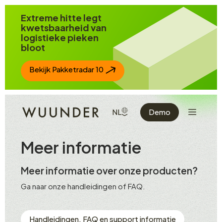
Spring naar inhoud
Extreme hitte legt
kwetsbaarheid van
logistieke pieken
bloot
Bekijk Pakketradar 10
Toon de n
TOON BESCHIKBARE TALEN
NL
Demo
Meer informatie
Meer informatie over onze producten?
Ga naar onze handleidingen of FAQ.
Handleidingen, FAQ en support informatie