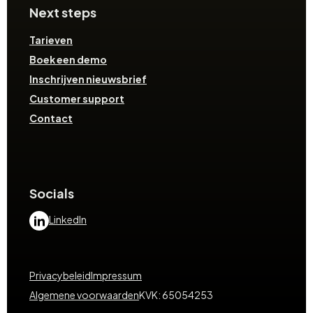
Next steps
Tarieven
Boek een demo
Inschrijven nieuwsbrief
Customer support
Contact
Socials
LinkedIn
Privacybeleid
Impressum
Algemene voorwaarden
KVK: 65054253