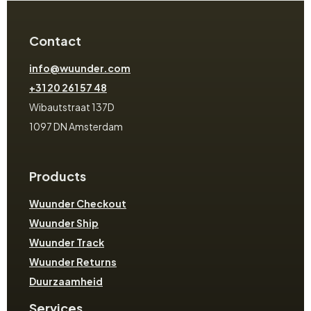
Contact
info@wuunder.com
+31 20 261 57 48
Wibautstraat 137D
1097 DN Amsterdam
Products
Wuunder Checkout
Wuunder Ship
Wuunder Track
Wuunder Returns
Duurzaamheid
Services