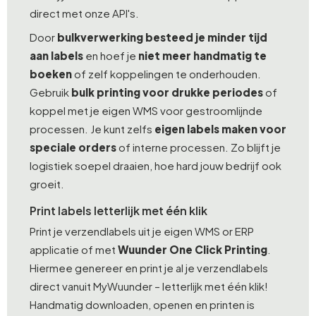
direct met onze API's.
Door
bulkverwerking besteed je minder tijd
aan labels
en hoef je
niet meer handmatig te
boeken
of zelf koppelingen te onderhouden.
Gebruik
bulk printing voor drukke periodes
of
koppel met je eigen WMS voor gestroomlijnde
processen. Je kunt zelfs
eigen labels maken voor
speciale orders
of interne processen. Zo blijft je
logistiek soepel draaien, hoe hard jouw bedrijf ook
groeit.
Print labels letterlijk met één klik
Print je verzendlabels uit je eigen WMS or ERP
applicatie of met
Wuunder One Click Printing
.
Hiermee genereer en print je al je verzendlabels
direct vanuit MyWuunder – letterlijk met één klik!
Handmatig downloaden, openen en printen is