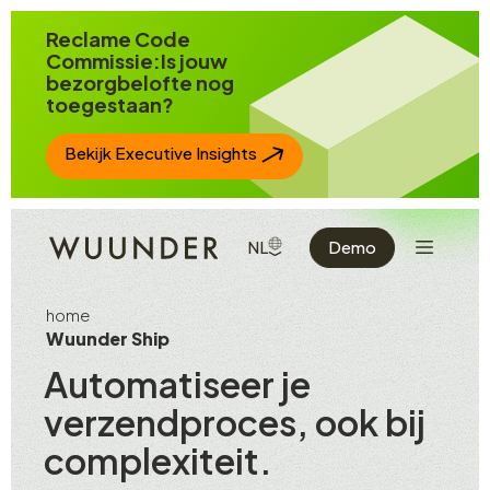
Spring naar inhoud
Reclame Code
Commissie:Is jouw
bezorgbelofte nog
toegestaan?
Bekijk Executive Insights
Toon de n
TOON BESCHIKBARE TALEN
NL
Demo
home
Wuunder Ship
Automatiseer je
verzendproces, ook bij
complexiteit.