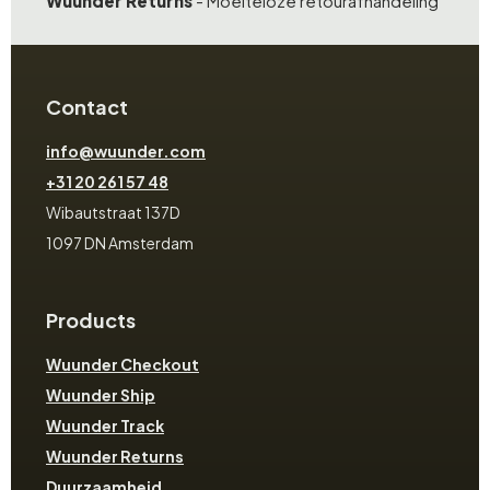
Wuunder Returns
- Moeiteloze retourafhandeling
Contact
info@wuunder.com
+31 20 261 57 48
Wibautstraat 137D
1097 DN Amsterdam
Products
Wuunder Checkout
Wuunder Ship
Wuunder Track
Wuunder Returns
Duurzaamheid