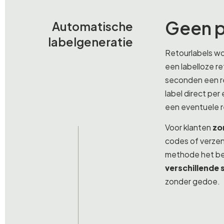
Geen p
Automatische
labelgeneratie
Retourlabels wo
een labelloze re
seconden een re
label direct per
een eventuele 
Voor klanten
zo
codes of verzend
methode het be
verschillende 
zonder gedoe.