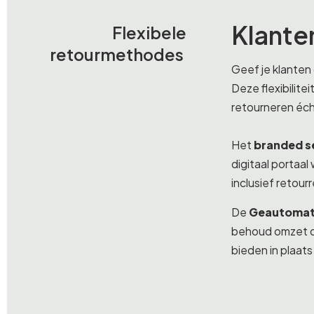
Klante
Flexibele
retourmethodes
Geef je klanten 
Deze flexibilitei
retourneren éch
Het
branded se
digitaal portaal
inclusief retou
De
Geautomati
behoud omzet do
bieden in plaats