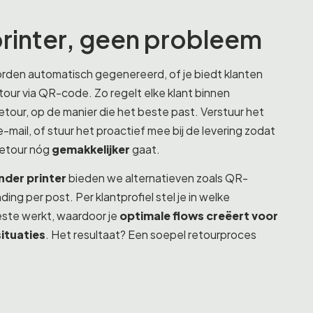
rinter, geen probleem
rden automatisch gegenereerd, of je biedt klanten
tour via QR-code. Zo regelt elke klant binnen
tour, op de manier die het beste past. Verstuur het
 e-mail, of stuur het proactief mee bij de levering zodat
retour nóg
gemakkelijker
gaat.
nder printer
bieden we alternatieven zoals QR-
ing per post. Per klantprofiel stel je in welke
ste werkt, waardoor je
optimale flows creëert voor
situaties
. Het resultaat? Een soepel retourproces