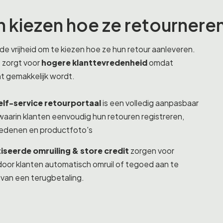
n kiezen hoe ze retournere
de vrijheid om te kiezen hoe ze hun retour aanleveren.
t zorgt voor
hogere klanttevredenheid
omdat
t gemakkelijk wordt.
lf-service retourportaal
is een volledig aanpasbaar
 waarin klanten eenvoudig hun retouren registreren,
rredenen en productfoto's
seerde omruiling & store credit
zorgen voor
or klanten automatisch omruil of tegoed aan te
 van een terugbetaling.