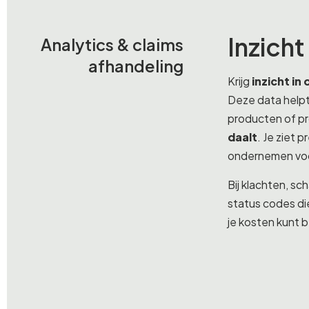
Inzich
Analytics & claims
afhandeling
Krijg
inzicht in
Deze data helpt 
producten of p
daalt
. Je ziet 
ondernemen vo
Bij klachten, sc
status codes die
je kosten kunt 