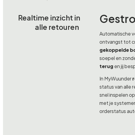
Gestro
Realtime inzicht in
alle retouren
Automatische ve
ontvangst tot c
gekoppelde b
soepel en zonde
terug
en jij bes
In MyWuunder
r
status van alle 
snel inspelen o
met je systemen
orderstatus au