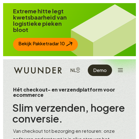
Spring naar inhoud
Extreme hitte legt
kwetsbaarheid van
logistieke pieken
bloot
Bekijk Pakketradar 10
Toon de n
TOON BESCHIKBARE TALEN
NL
Demo
Hét checkout- en verzendplatform voor
ecommerce
Slim verzenden, hogere
conversie.
Van checkout tot bezorging en retouren: onze
software ondersteunt je in elke stap van het