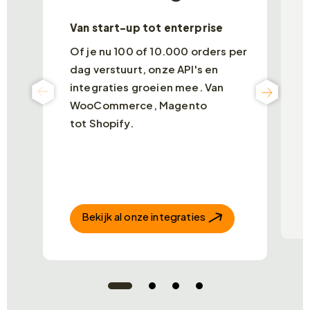
Van start-up tot enterprise
P
Of je nu 100 of 10.000 orders per
G
dag verstuurt, onze API's en
z
integraties groeien mee. Van
c
O
WooCommerce, Magento
i
tot Shopify.
v
h
e
Bekijk al onze integraties