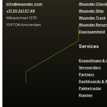
info@wuunder.com
Wuunder Chec
+31 20 261 57 48
Wuunder Ship
Wibautstraat 137D
Wuunder Track
1097 DN Amsterdam
Wuunder Retur
Duurzaamheid
Services
Koppelingen & i
Vervoerders
Partners
Dashboards & A
Pakketradar
Klanten