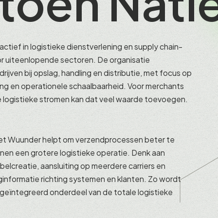
toen Nati
Track
Volg je zending voor ontvangers
Case Studies & Whitepapers
post-purchase communicatie & tracking
het volgen van je zending
praktijk cases van onze klanten en whitepapers over de laatste trend
Returns
Nieuws & Blogs
actief in logistieke dienstverlening en supply chain-
retourmanagement
actueel nieuws en blogs
r uiteenlopende sectoren. De organisatie
Evenementen & Webinars
ijven bij opslag, handling en distributie, met focus op
bekijk onze events, webinars en agenda
ng en operationele schaalbaarheid. Voor merchants
 logistieke stromen kan dat veel waarde toevoegen.
Duurzaamheid
duurzaamheid zit in ons DNA
Werken bij Wuunder
et Wuunder helpt om verzendprocessen beter te
actuele vacatures en werken bij ons
nnen een grotere logistieke operatie. Denk aan
belcreatie, aansluiting op meerdere carriers en
nginformatie richting systemen en klanten. Zo wordt
geïntegreerd onderdeel van de totale logistieke