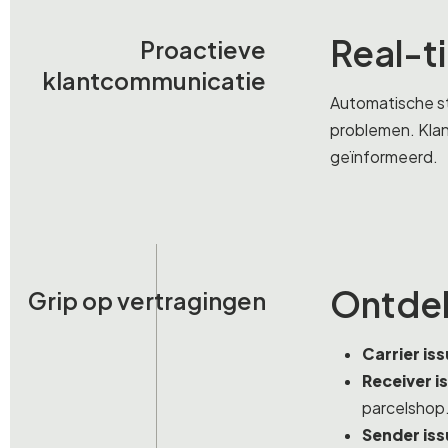
Real-ti
Proactieve
klantcommunicatie
Automatische st
problemen. Klan
geïnformeerd.
Ontdek
Grip op vertragingen
Carrier is
Receiver i
parcelshop
Sender iss