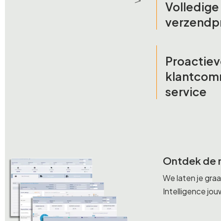
Volledige
verzendp
Proactie
klantcom
service
Ontdek de 
We laten je gra
Intelligence jou