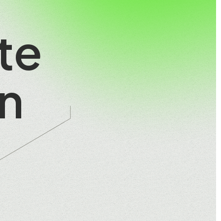
s
te
n