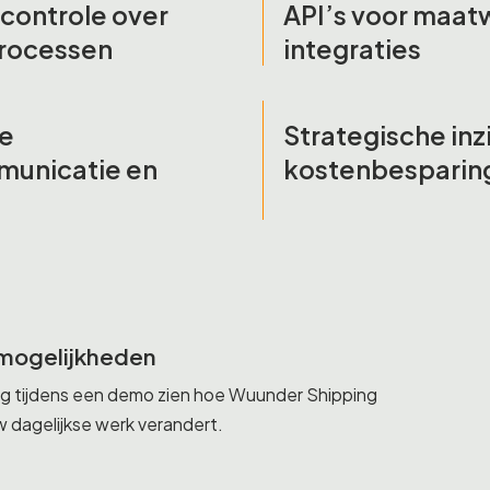
 controle over
API’s voor maat
rocessen
integraties
ve
Strategische inz
municatie en
kostenbesparin
mogelijkheden
ag tijdens een demo zien hoe Wuunder Shipping
w dagelijkse werk verandert.